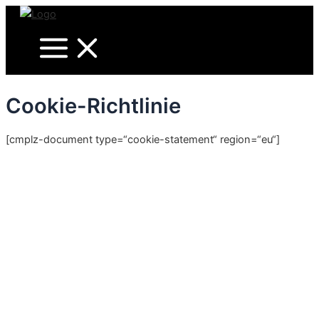
Main
Zum
Menu
Inhalt
springen
Cookie-Richtlinie
[cmplz-document type=“cookie-statement“ region=“eu“]